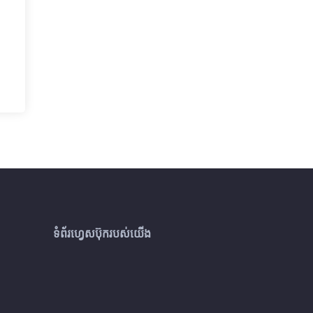
ទំព័រហ្វេសប៊ុករបស់យើង