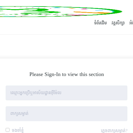
ទំព័រដើម
វគ្គសិក្សា
អ
Please Sign-In to view this section
ចងចាំខ្ញុំ
ភ្លេចពាក្យសម្ងាត់?