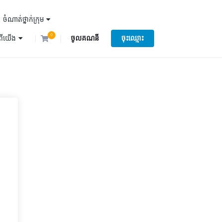
ចំណាត់ថ្នាក់ក្រុម
0
ំពីយើង
ចូលគណនី
ចុះឈ្មោះ