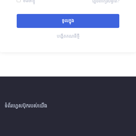
ចងចាំខ្ញុំ
ភ្លេចពាក្យសម្ងាត់?
បង្កើតគណនីថ្មី
ទំព័រហ្វេសប៊ុករបស់យើង