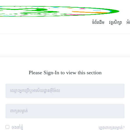
ទំព័រដើម
វគ្គសិក្សា
អ
Please Sign-In to view this section
ចងចាំខ្ញុំ
ភ្លេចពាក្យសម្ងាត់?