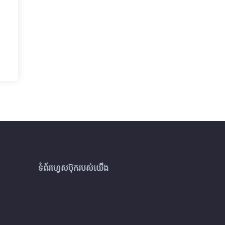
ទំព័រហ្វេសប៊ុករបស់យើង