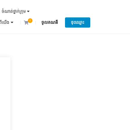
ចំណាត់ថ្នាក់ក្រុម
0
ំពីយើង
ចូលគណនី
ចុះឈ្មោះ