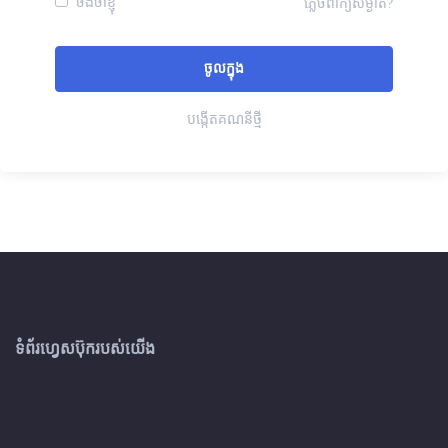
ចងចាំខ្ញុំ
ភ្លេចពាក្យសម្ងាត់?
បង្កើតគណនីថ្មី
ទំព័រហ្វេសប៊ុករបស់យើង