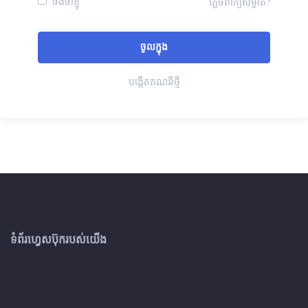
ចងចាំខ្ញុំ
ភ្លេចពាក្យសម្ងាត់?
បង្កើតគណនីថ្មី
ទំព័រហ្វេសប៊ុករបស់យើង