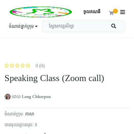
ចូលគណនី
0
ចំណាត់ថ្នាក់ក្រុម
0
(0)
Speaking Class (Zoom call)
ដោយ
Long Chhorpon
ចំណាត់​ក្រុម
ភាសា
បានចុះឈ្មោះសរុប
3