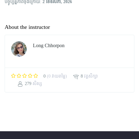
បច្ចុប្បន្នភាពចុងក្រោយ
2 ខែ​ឧសភា, 2026
About the instructor
Long Chhorpon
0
(0 វាយតម្លៃ)
8
វគ្គសិក្សា
279
សិស្ស