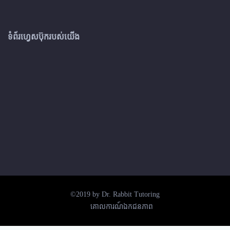
ទំព័រហ្វេសប៊ុករបស់យើង
©2019 by Dr. Rabbit Tutoring
គោលការណ៍ឯកជនភាព