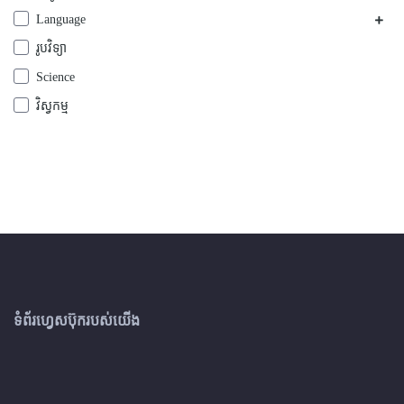
Language
រូបវិទ្យា
Science
វិស្វកម្ម
ទំព័រហ្វេសប៊ុករបស់យើង