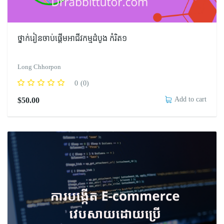
ថ្នាក់រៀនចាប់ផ្តើមអាជីវកម្មដំបូង កំរិត១
Long Chhorpon
0
(0)
Add to cart
$
50.00