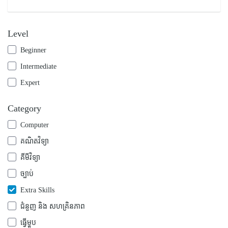
Level
Beginner
Intermediate
Expert
Category
Computer
គណិតវិទ្យា
គីមីវិទ្យា
ច្បាប់
Extra Skills
ជំនួញ និង សហគ្រិនភាព
ធ្វើម្ហូប