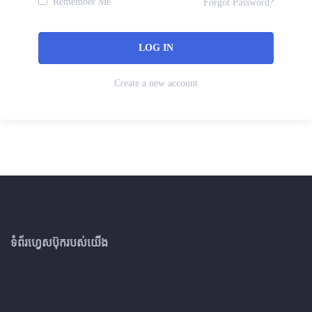
Remember Me
Forgot Password?
Create a new account
ទំព័រហ្វេសប៊ុករបស់យើង