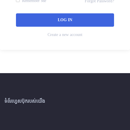
Remember Me
Forgot Password?
Create a new account
ទំព័រហ្វេសប៊ុករបស់យើង