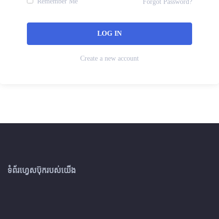
Remember Me
Forgot Password?
Create a new account
ទំព័រហ្វេសប៊ុករបស់យើង