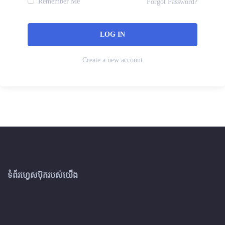
Remember Me
Forgot Password?
Create a new account
ទំព័រហ្វេសប៊ុករបស់យើង