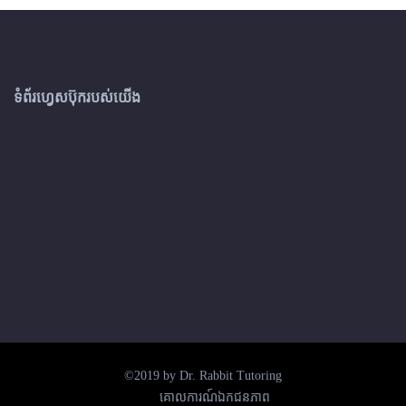
ទំព័រហ្វេសប៊ុករបស់យើង
©2019 by Dr. Rabbit Tutoring
គោលការណ៍ឯកជនភាព