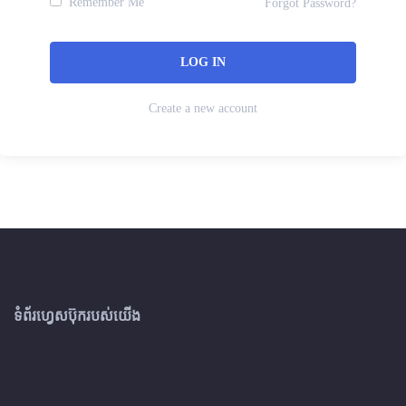
Remember Me
Forgot Password?
Create a new account
ទំព័រហ្វេសប៊ុករបស់យើង