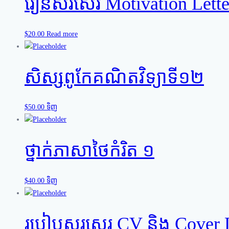
រៀនសរសេរ Motivation Letter
$
20.00
Read more
សិស្សពូកែគណិតវិទ្យាទី១២
$
50.00
ទិញ
ថ្នាក់ភាសាថៃកំរិត ១
$
40.00
ទិញ
របៀបសរសេរ​ CV និង Cover Le