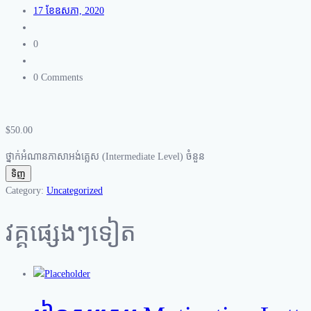
17 ខែ​ឧសភា, 2020
0
0 Comments
$
50.00
ថ្នាក់អំណានភាសាអង់គ្លេស (Intermediate Level) ចំនួន
ទិញ
Category:
Uncategorized
វគ្គផ្សេងៗទៀត