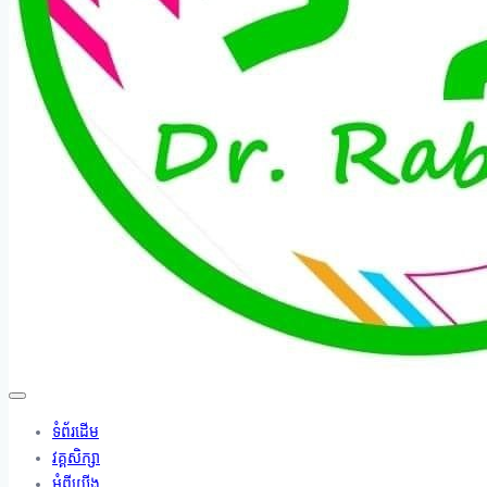
ទំព័រដើម
វគ្គសិក្សា
អំពីយើង