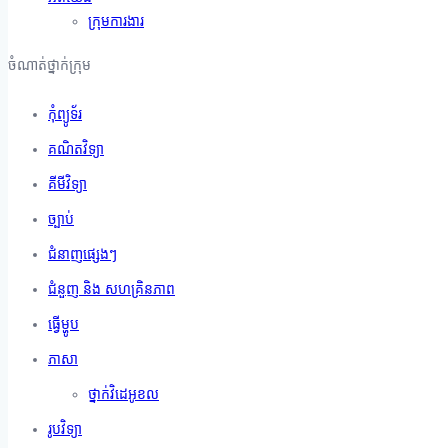
ក្រុមការងារ
ចំណាត់ថ្នាក់ក្រុម
កុំព្យូទ័រ
គណិតវិទ្យា
គីមីវិទ្យា
ច្បាប់
ជំនាញផ្សេងៗ
ជំនួញ និង សហគ្រិនភាព
ធ្វើម្ហូប
ភាសា
ថ្នាក់វិដេអូខល
រូបវិទ្យា