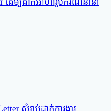
 ដើម្បីដាក់អាហារូបករណ៍នានា
tter សំរាប់ដាក់ការងារ