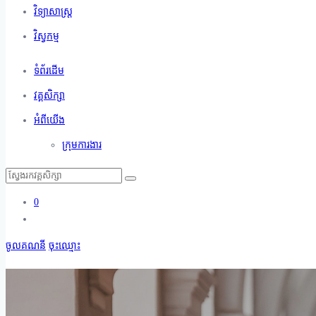
វិទ្យាសាស្ត្រ
វិស្វកម្ម
ទំព័រដើម
វគ្គសិក្សា
អំពីយើង
ក្រុមការងារ
0
ចូលគណនី
ចុះឈ្មោះ