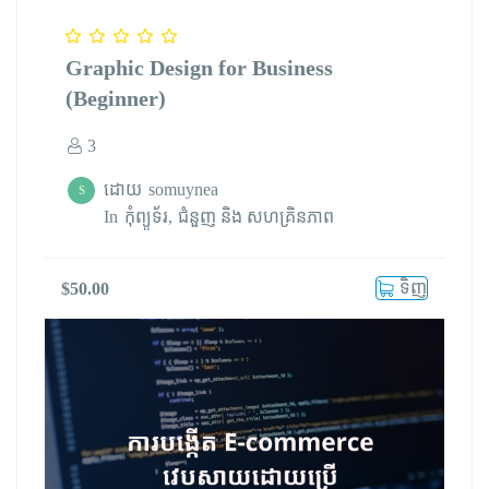
Graphic Design for Business
(Beginner)
3
ដោយ
somuynea
S
In
កុំព្យូទ័រ
ជំនួញ និង សហគ្រិនភាព
ទិញ
$
50.00