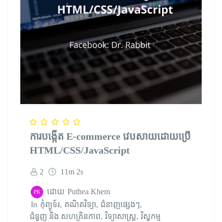
ការបង្កើត​ E-commerce វេបសាយដោយប្រើ
HTML/CSS/JavaScript
2
11m 2s
ដោយ
Puthea Khem
PK
In
កុំព្យូទ័រ
គណិតវិទ្យា
ជំនាញផ្សេងៗ
ជំនួញ និង សហគ្រិនភាព
វិទ្យាសាស្ត្រ
វិស្វកម្ម