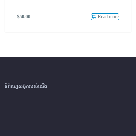
Read more
$
50.00
ទំព័រហ្វេសប៊ុករបស់យើង