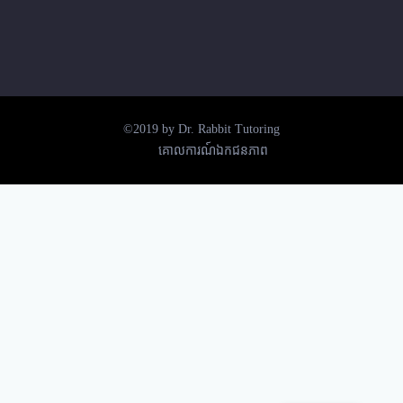
©2019 by Dr. Rabbit Tutoring
គោលការណ៍ឯកជនភាព