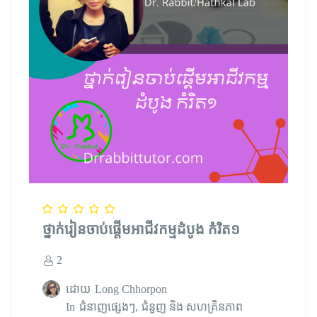
ថ្នាក់រៀនចាប់ផ្តើមអាជីវកម្មដំបូង កំរិត១
2
ដោយ
Long Chhorpon
In
ជំនាញផ្សេងៗ
ជំនួញ និង សហគ្រិនភាព