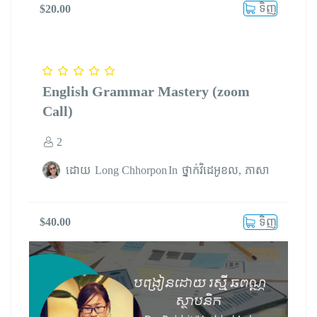
ទិញ
$
20.00
English Grammar Mastery (zoom
Call)
2
ដោយ
Long Chhorpon
In
ថ្នាក់វិដេអូខល
ភាសា
ទិញ
$
40.00