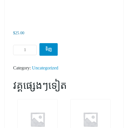
$
25.00
testing ចំនួន
ទិញ
Category:
Uncategorized
វគ្គផ្សេងៗទៀត