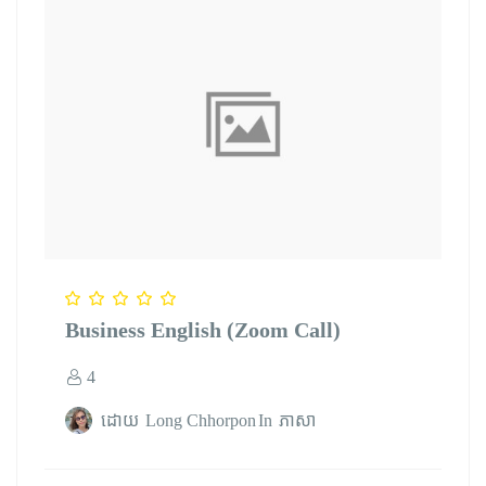
Business English (Zoom Call)
4
ដោយ
Long Chhorpon
In
ភាសា