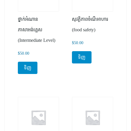
ថ្នាក់អំណាន
សុវត្ថិភាពចំណីអាហារ
ភាសាអង់គ្លេស
(food safety)
(Intermediate Level)
$
50.00
$
50.00
ទិញ
ទិញ