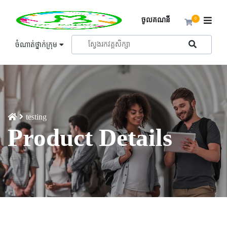
ចូលគណនី
0
ចំណាត់ថ្នាក់ក្រុម
testing
Product Details